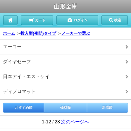
山形金庫
カート
ログイン
検索
ホーム
＞
投入型(夜間)タイプ
＞
メーカーで選ぶ
エーコー
ダイヤセーフ
日本アイ・エス・ケイ
ディプロマット
おすすめ順
価格順
新着順
1-12 / 28
次のページへ