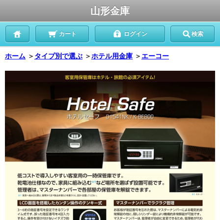
山形金庫
カート
ログイン
検索
ホーム
＞
タイプ別で選ぶ
＞
ホテル用金庫
＞
エーコー