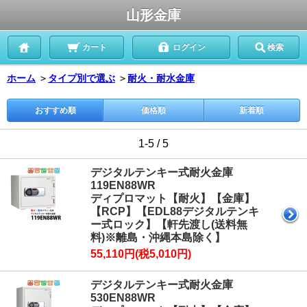
山形金庫
カート
ログイン
検索
ホーム
＞
タイプ別で選ぶ
＞
耐火・耐水金庫
おすすめ順
価格順
新着順
1-5 / 5
デジタルテンキー式耐火金庫
119EN88WR
ディプロマット【耐火】【金庫】
【RCP】【EDL88デジタルテンキ
ー式ロック】【軒先渡し(送料無
料)※離島・沖縄本島除く】
55,110円(税5,010円)
デジタルテンキー式耐火金庫
530EN88WR