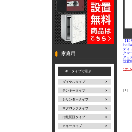
【1
iste
ディ
家庭用
クマ
タッ
設置
121,
キータイプで選ぶ
ダイヤルタイプ
| 1 |
テンキータイプ
シリンダータイプ
マグロックタイプ
指紋認証タイプ
２キータイプ