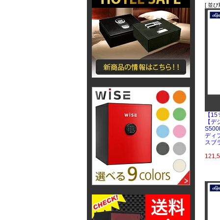
[ 並び
【1
【デジ
S500
ディ
スブ
121,