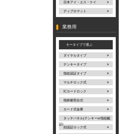
日本アイ・エス・ケイ
ディプロマット
業務用
キータイプで選ぶ
ダイヤルタイプ
テンキータイプ
指紋認証タイプ
マルチロック式
ICカードロック
指静脈照合式
カード式金庫
タッチパネル(テンキーor指紋認
証)
顔認証ロック式