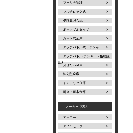
フェリカ認証
マルチロック式
指静脈照合式
ポータブルタイプ
カード式金庫
タッチパネル式（テンキー）
タッチパネル(テンキーor指紋認
証)
見せたい金庫
強化型金庫
インテリア金庫
耐火・耐水金庫
メーカーで選ぶ
エーコ―
ダイヤセーフ