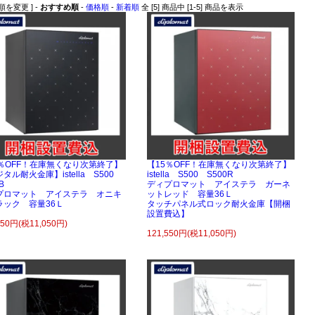
順を変更 ] -
おすすめ順
-
価格順
-
新着順
全 [5] 商品中 [1-5] 商品を表示
5％OFF！在庫無くなり次第終了】
【15％OFF！在庫無くなり次第終了】
タル耐火金庫】istella S500
istella S500 S500R
B
ディプロマット アイステラ ガーネ
プロマット アイステラ オニキ
ットレッド 容量36Ｌ
ラック 容量36Ｌ
タッチパネル式ロック耐火金庫【開梱
設置費込】
550円(税11,050円)
121,550円(税11,050円)