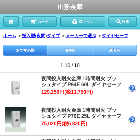
山形金庫
カート
ログイン
検索
ホーム
＞
投入型(夜間)タイプ
＞
メーカーで選ぶ
＞
ダイヤセーフ
おすすめ順
価格順
新着順
1-10 / 10
夜間投入耐火金庫 1時間耐火 プッ
シュタイプ P94E 60L ダイヤセーフ
129,250円(税11,750円)
夜間投入耐火金庫 1時間耐火 プッ
シュタイプ P79E 25L ダイヤセーフ
75,020円(税6,820円)