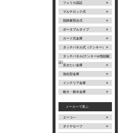
フェリカ認証
マルチロック式
指静脈照合式
ポータブルタイプ
カード式金庫
タッチパネル式（テンキー）
タッチパネル(テンキーor指紋認
証)
見せたい金庫
強化型金庫
インテリア金庫
耐火・耐水金庫
メーカーで選ぶ
エーコ―
ダイヤセーフ