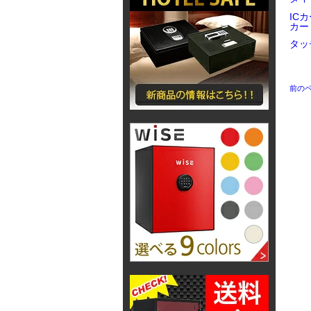
IC
カー
タッ
前の