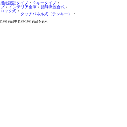
指紋認証タイプ
２キータイプ
/
/
イプ
インテリア金庫
指静脈照合式
/
/
/
子ロック式
/
タッチパネル式（テンキー）
/
[192] 商品中 [192-192] 商品を表示