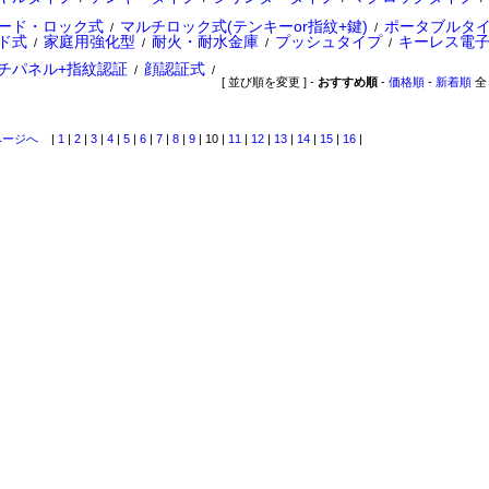
カード・ロック式
マルチロック式(テンキーor指紋+鍵)
ポータブルタ
/
/
ド式
家庭用強化型
耐火・耐水金庫
プッシュタイプ
キーレス電
/
/
/
/
チパネル+指紋認証
顔認証式
/
/
[ 並び順を変更 ] -
おすすめ順
-
価格順
-
新着順
全 
ページへ
|
1
|
2
|
3
|
4
|
5
|
6
|
7
|
8
|
9
| 10 |
11
|
12
|
13
|
14
|
15
|
16
|