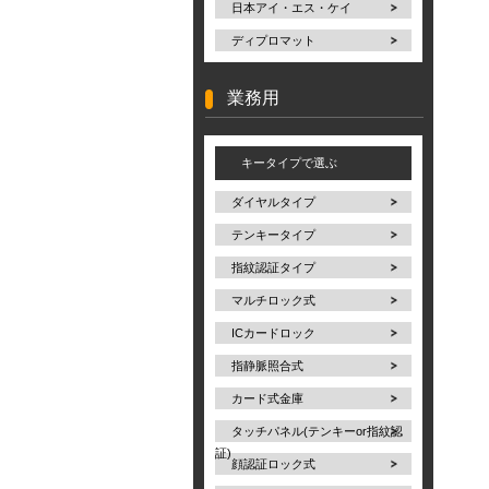
日本アイ・エス・ケイ
ディプロマット
業務用
キータイプで選ぶ
ダイヤルタイプ
テンキータイプ
指紋認証タイプ
マルチロック式
ICカードロック
指静脈照合式
カード式金庫
タッチパネル(テンキーor指紋認
証)
顔認証ロック式